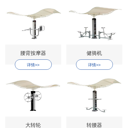
腰背按摩器
健骑机
详情>>
详情>>
大转轮
转腰器