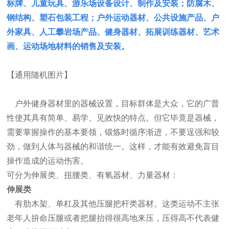
标牌、儿童玩具、游乐场设备设计、制作及安装；防腐木、
钢结构、塑石包装工程；户外运动器材、公共设施产品、户
外家具、人工攀岩场产品、健身器材、拓展训练器材、艺术
画、运动场地材料的销售及安装。
【通用随机图片】
户外健身器材里的器械设置，目标群体是大众，它的广普
性使其具有简单、易学、见效快的特点。但它毕竟是器械，
需要掌握操作的基本要领，锻炼时循序渐进，不要逞强和较
劲，做到人体与器械的和谐统一。这样，才能有效避免盲目
操作造成的运动伤害。
可分为伸展类、扭腰类、有氧器材、力量器材：
伸展类
有肋木架、单杠及其他压腿把杆类器材。这类运动不主张
老年人拚命压腿或者把腿抬得很高地来压，压得高不代表健