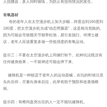
人扭腰器，多人同时锻练，为防止有扭伤情况的发生。
有氧器材
有的老年人在太空漫步机上加大步幅，跨度达到160度到
180度，把太空漫步机当成“动态劈腿器”，这是相当危险的。
因为可能会导致髋关节韧带松弛，易引发脱臼。何博士建
议，老年人应该重复多做一些低强度的有氧运动。
提示三：不要在太空漫步机上同侧打秋千。此种玩法既没有
任何健身效果，一不留神还可能会摔下来。
健骑机是一种较适于老年人的运动器械，在玩的时候注意
头向后仰，尽量向身体后拉，此举有助于预防和改善颈椎
病。
提示四：有椎间盘突出症的人一定不能玩健骑机。