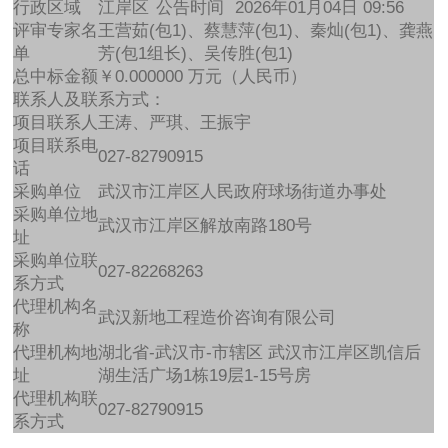
行政区域
江岸区
公告时间
2026年01月04日 09:56
评审专家名
王营茹(包1)、蔡慧萍(包1)、秦灿(包1)、龚燕
单
芳(包1组长)、吴传胜(包1)
总中标金额
￥0.000000 万元（人民币）
联系人及联系方式：
项目联系人
王涛、严琪、王振宇
项目联系电
027-82790915
话
采购单位
武汉市江岸区人民政府球场街道办事处
采购单位地
武汉市江岸区解放南路180号
址
采购单位联
027-82268263
系方式
代理机构名
武汉新地工程造价咨询有限公司
称
代理机构地
湖北省-武汉市-市辖区 武汉市江岸区凯信后
址
湖生活广场1栋19层1-15号房
代理机构联
027-82790915
系方式