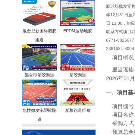
胶球场批发零售
年12月31日至2
日 13:00，响
混合型新国标塑胶
EPDM运动地胶
联系方式项目联
跑道
0771-682
2381634-800
项目概况
里当瑶族
混合型塑胶跑道
塑胶跑道
2026年01月
一、项目基
项目编号
水性微发泡塑胶跑
塑胶跑道维修
项目名称
道
采购方式
预算总金