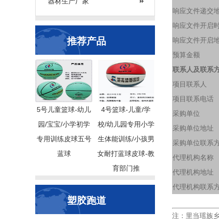
器材生产厂家
响应文件递交
响应文件开启
推荐产品
响应文件开启
预算金额
联系人及联系
项目联系人
项目联系电话
5号儿童篮球-幼儿
4号篮球-儿童/学
采购单位
园/宝宝/小学初学
校/幼儿园专用小学
采购单位地址
专用训练皮球五号
生体能训练/小孩男
采购单位联系
蓝球
女耐打蓝球皮球-教
代理机构名称
育部门推
代理机构地址
代理机构联系
塑胶跑道
注：里当瑶族