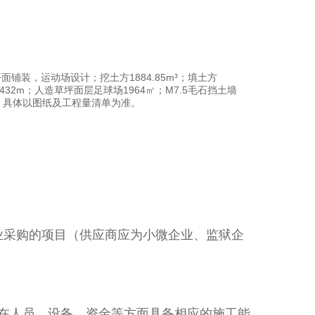
铺装，运动场设计；挖土方1884.85m³；填土方
沟432m；人造草坪面层足球场1964㎡；M7.5毛石挡土墙
工程。具体以图纸及工程量清单为准。
业采购的项目（供应商应为小微企业、监狱企
在人员、设备、资金等方面具备相应的施工能