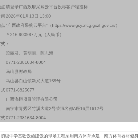
地点
请登录广西政府采购云平台投标客户端投标
时间
2026年01月13日 13:00
地点
“广西政府采购云平台”（https://www.gcy.zfcg.gxzf.gov.cn/）
￥216.900987万元（人民币）
方式：
梁丽君、黄明丽、陈志海
0771-2381634-8004
马山县财政局
马山县白山镇新兴大道169号
方式
0771-6825677
广西海恒项目管理有限公司
南宁市青秀区竹溪大道2号荣恒名都A座16层1612号
方式
0771-2381634-8004
乡初级中学基础设施建设的球场工程采用南方体育承建，南方体育器材健身