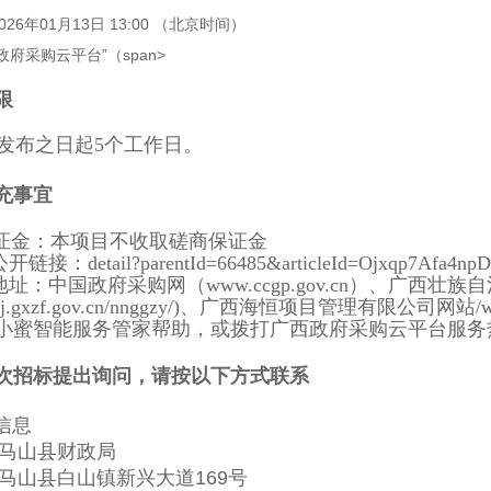
026年01月13日 13:00
（北京时间）
政府采购云平台”（span>
限
布之日起5个工作日。
充事宜
保证金：本项目不收取磋商保证金
接：detail?parentId=66485&articleId=Ojxqp7Afa4np
地址：中国政府采购网（www.ccgp.gov.cn）、广西壮
gswj.gxzf.gov.cn/nnggzy/)、广西海恒项目管理有限公司网站/w
小蜜智能服务管家帮助，或拨打广西政府采购云平台服务热
次招标提出询问，请按以下方式联系
信息
马山县财政局
马山县白山镇新兴大道169号