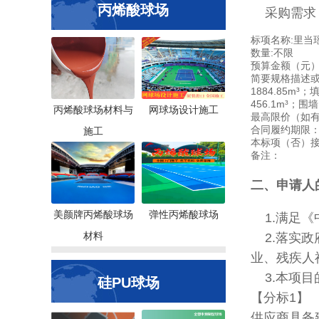
丙烯酸球场
采购需求
标项名称:
里当
数量:
不限
预算金额（元）
简要规格描述
1884.85m
456.1m³；
丙烯酸球场材料与
网球场设计施工
最高限价（如
合同履约期限
施工
本标项（
否
）
备注：
二、申请人
美颜牌丙烯酸球场
弹性丙烯酸球场
1.满足《
材料
2.落实政
业、残疾人
3.本项目
硅PU球场
【分标1】
供应商具备