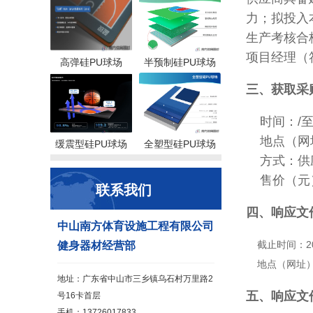
力；拟投入
生产考核合
项目经理（
高弹硅PU球场
半预制硅PU球场
三、获取采
时间：
/
地点（网
缓震型硅PU球场
全塑型硅PU球场
方式：
供
售价（元
联系我们
四、响应文
中山南方体育设施工程有限公司
截止时间：
2
健身器材经营部
地点（网址
地址：广东省中山市三乡镇乌石村万里路2
五、响应文
号16卡首层
手机：13726017833