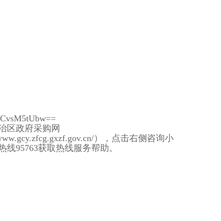
DCvsM5tUbw==
族自治区政府采购网
ww.gcy.zfcg.gxzf.gov.cn/），点击右侧咨询小
线95763获取热线服务帮助。