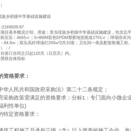
：
瑶族乡初级中学基础设施建设
:
2169009.87
或项目基本概况介绍、用途：
里当瑶族乡初级中学基础设施建设，包含总平面
³；填前压实：4665㎡；5+8MM彩色EPDM塑胶地垫跑道2701㎡；球场排水
围墙：84.8m；双头高杆球场灯200w*2共10套；卫生间一座及配套附属
有）：
/
：
自签订合同之日起120天（日历天）内。
接受联合体投标
的资格要求：
中华人民共和国政府采购法》第二十二条规定；
府采购政策需满足的资格要求：
分标1：专门面向小微企
福利性单位)
的特定资格要求：
建筑工程施工总承包三级（含）以上资质的施工企业，并