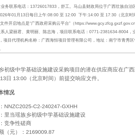
业务联系电话：13726017833，舒工。马山县财政局位于广西壮族自治区
026年01月13日每日上午:08:00 至 12:00 下午:14:00 至 17:
应文件开启地点是“广西政府采购云平台”（https://www.gcy.zfcg.gxzf
系人梁丽君、黄明丽、陈志海，项目联系电话：0771-2381634-800
5677，项目代理机构名称：广西海恒项目管理有限公司，地址：南宁市青秀区竹
4。
乡初级中学基础设施建设
采购项目的潜在供应商应在
广西
13日 13:00
（北京时间）前提交响应文件。
本情况
：
NNZC2025-C2-240247-GXHH
：
里当瑶族乡初级中学基础设施建设
：竞争性磋商
额（元）：
2169009.87